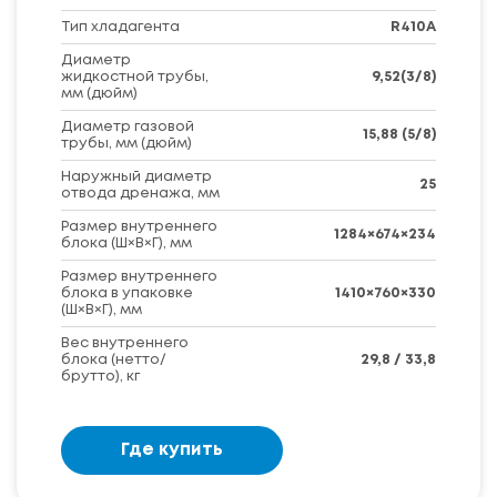
Тип хладагента
R410A
Диаметр
жидкостной трубы,
9,52(3/8)
мм (дюйм)
Диаметр газовой
15,88 (5/8)
трубы, мм (дюйм)
Наружный диаметр
25
отвода дренажа, мм
Размер внутреннего
1284×674×234
блока (Ш×В×Г), мм
Размер внутреннего
блока в упаковке
1410×760×330
(Ш×В×Г), мм
Вес внутреннего
блока (нетто/
29,8 / 33,8
брутто), кг
Где купить