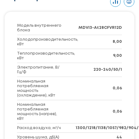
Модель внутреннего
MDVI3-At28CFVR12D
блока
Холодопроизводительность,
8,00
кВт
Теплопроизводительность,
9,00
кВт
Электропитание, В/
220-240/50/1
Гц/Ф
Номинальная
потребляемая
0,06
мощность
(охлаждение), кВт
Номинальная
потребляемая
0,06
мощность (нагрев),
кВт
Расход воздуха, м³/ч
1300/1218/1138/1057/982/904
Уровень шума, дБ(A)
44