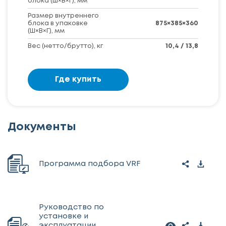
блока (Ш×В×Г), мм
Размер внутреннего
блока в упаковке
875×385×360
(Ш×В×Г), мм
Вес (нетто/брутто), кг
10,4 / 13,8
Где купить
Документы
Программа подбора VRF
Руководство по
установке и
эксплуатации