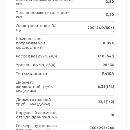
2,80
кВт
Теплопроизводительность,
3,20
кВт
Электропитание, В/
220-240/50/1
Гц/Ф
Номинальная
потребляемая
0,024
мощность, кВт
Расход воздуха, м³/ч
340~540
Уровень шума, дБ(A)
28~35
Тип хладагента
R410A
Диаметр
жидкостной трубы,
6,35(1/4)
мм (дюйм)
Диаметр газовой
12,7(1/2)
трубы, мм (дюйм)
Наружный диаметр
16
отвода дренажа, мм
Размер внутреннего
750×295×265