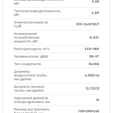
3,60
кВт
Теплопроизводительность,
4,00
кВт
Электропитание, В/
220-240/50/1
Гц/Ф
Номинальная
потребляемая
0,027
мощность, кВт
Расход воздуха, м³/ч
340~580
Уровень шума, дБ(A)
28~37
Тип хладагента
R410A
Диаметр
жидкостной трубы,
6,35(1/4)
мм (дюйм)
Диаметр газовой
12,7(1/2)
трубы, мм (дюйм)
Наружный диаметр
16
отвода дренажа, мм
Размер внутреннего
750×295×265