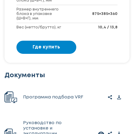
блока (Ш×В×Г), мм
Размер внутреннего
блока в упаковке
875×385×360
(Ш×В×Г), мм
Вес (нетто/брутто), кг
10,4 / 13,8
Где купить
Документы
Программа подбора VRF
Руководство по
установке и
эксплуатации