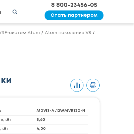
8 800-23456-05
ы
Стать партнером
 VRF-систем Atom
Atom поколение V8
ики
а
MDVI3-At12WMVR12D-N
, кВт
3,60
 кВт
4,00