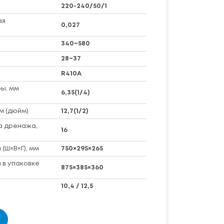
220-240/50/1
ая
0,027
340~580
28~37
R410A
ы, мм
6,35(1/4)
м (дюйм)
12,7(1/2)
а дренажа,
16
(Ш×В×Г), мм
750×295×265
 в упаковке
875×385×360
10,4 / 12,5