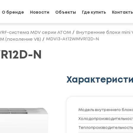
О бренде
Новости
Объекты
Где купить
Контакт
VRF-система MDV серии ATOM
Внутренние блоки mini
MDVI3-At12WMVR12D-N
M (поколение V8)
R12D-N
Характерист
Модель внутреннего блок
Холодопроизводительность
Теплопроизводительность,