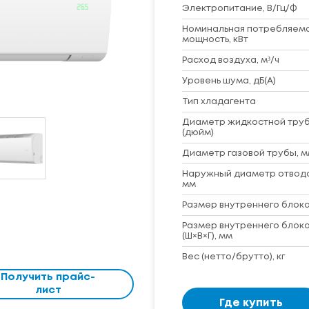
Электропитание, В/Гц/Ф
Номинальная потребляем
мощность, кВт
Расход воздуха, м³/ч
Уровень шума, дБ(A)
Тип хладагента
Диаметр жидкостной труб
(дюйм)
Диаметр газовой трубы, м
Наружный диаметр отвод
мм
Размер внутреннего блока 
Размер внутреннего блока
(Ш×В×Г), мм
Вес (нетто/брутто), кг
Получить прайс-
лист
Где купить