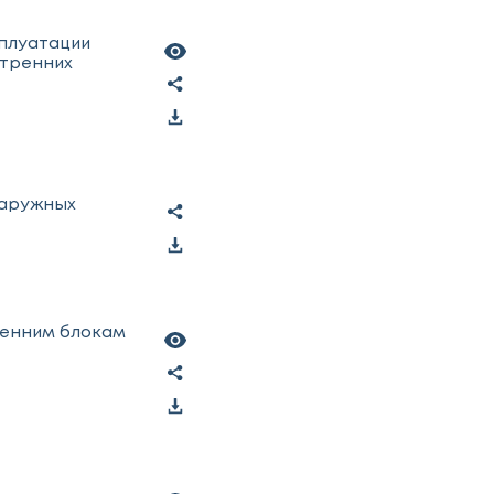
сплуатации
тренних
наружных
ренним блокам