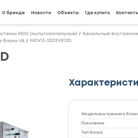
О бренде
Новости
Объекты
Где купить
Контакт
истемы MDV (мультизональные)
Канальные внутренни
MDVI3-22D2VR12D
 блоки V8
2D
Характерист
Модель внутреннего блок
Поколение
Тип блока