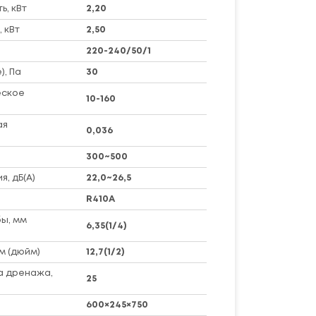
, кВт
2,20
 кВт
2,50
220-240/50/1
), Па
30
еское
10-160
ая
0,036
300~500
я, дБ(А)
22,0~26,5
R410A
ы, мм
6,35(1/4)
м (дюйм)
12,7(1/2)
а дренажа,
25
600×245×750