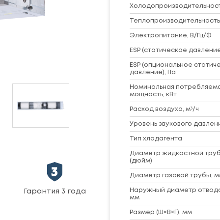
Холодопроизводительность
Теплопроизводительность,
Электропитание, В/Гц/Ф
ESP (статическое давление
ESP (опциональное статич
давление), Па
Номинальная потребляем
мощность, кВт
Расход воздуха, м³/ч
Уровень звукового давлени
Тип хладагента
Диаметр жидкостной труб
(дюйм)
Диаметр газовой трубы, м
Наружный диаметр отвод
Гарантия 3 года
мм
Размер (Ш×В×Г), мм