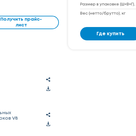
Размер в упаковке (Ш×В×Г),
Вес (нетто/брутто), кг
Получить прайс-
лист
Где купить
льных
оков V8