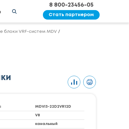
8 800-23456-05
ы
Стать партнером
е блоки VRF-систем MDV
ики
а
MDVI3-22D2VR12D
V8
канальный