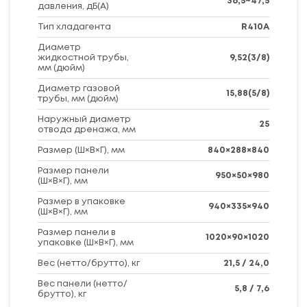
36,5~47,5
давления, дБ(А)
Тип хладагента
R410A
Диаметр
жидкостной трубы,
9,52(3/8)
мм (дюйм)
Диаметр газовой
15,88(5/8)
трубы, мм (дюйм)
Наружный диаметр
25
отвода дренажа, мм
Размер (Ш×В×Г), мм
840×288×840
Размер панели
950×50×980
(Ш×В×Г), мм
Размер в упаковке
940×335×940
(Ш×В×Г), мм
Размер панели в
1020×90×1020
упаковке (Ш×В×Г), мм
Вес (нетто/брутто), кг
21,5 / 24,0
Вес панели (нетто/
5,8 / 7,6
брутто), кг