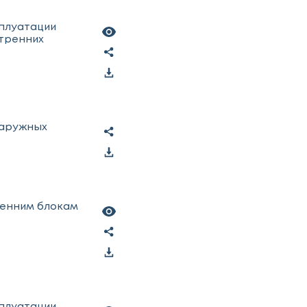
сплуатации
тренних
наружных
ренним блокам