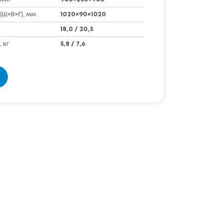
(Ш×В×Г), мм
1020×90×1020
18,0 / 20,5
 кг
5,8 / 7,6