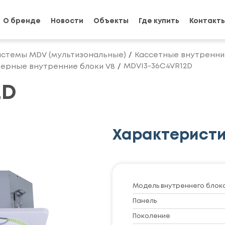
О бренде
Новости
Объекты
Где купить
Контакт
истемы MDV (мультизональные)
Кассетные внутренни
MDVI3-36C4VR12D
ерные внутренние блоки V8
2D
Характерист
Модель внутреннего блок
Панель
Поколение