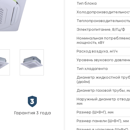
Тип блока
Холодопроизводительность
Теплопроизводительность,
Электропитание, В/Гц/Ф
Номинальная потребляем
мощность, кВт
Расход воздуха, м³/ч
Уровень звукового давлени
Тип хладагента
Диаметр жидкостной труб
(дюйм)
Диаметр газовой трубы, м
Наружный диаметр отвод
мм
Размер (Ш×В×Г), мм
Гарантия 3 года
Размер панели (Ш×В×Г), мм
Размер в упаковке (Ш×В×Г),