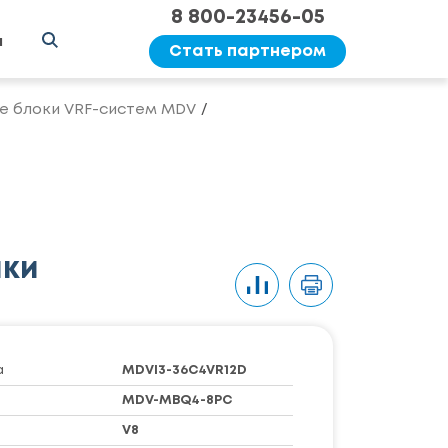
8 800-23456-05
ы
Стать партнером
е блоки VRF-систем MDV
ики
а
MDVI3-36C4VR12D
MDV-MBQ4-8PC
V8