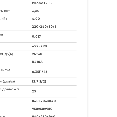
кассетный
, кВт
3,60
 кВт
4,00
220-240/50/1
ая
0,017
492~790
я, дБ(А)
25~30
R410A
ы, мм
6,35(1/4)
м (дюйм)
12,7(1/2)
а дренажа,
25
840×204×840
950×50×980
 мм
940×250×940