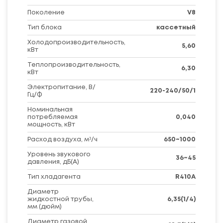
Поколение
V8
Тип блока
кассетный
Холодопроизводительность,
5,60
кВт
Теплопроизводительность,
6,30
кВт
Электропитание, В/
220-240/50/1
Гц/Ф
Номинальная
потребляемая
0,040
мощность, кВт
Расход воздуха, м³/ч
650~1000
Уровень звукового
36~45
давления, дБ(А)
Тип хладагента
R410A
Диаметр
жидкостной трубы,
6,35(1/4)
мм (дюйм)
Диаметр газовой