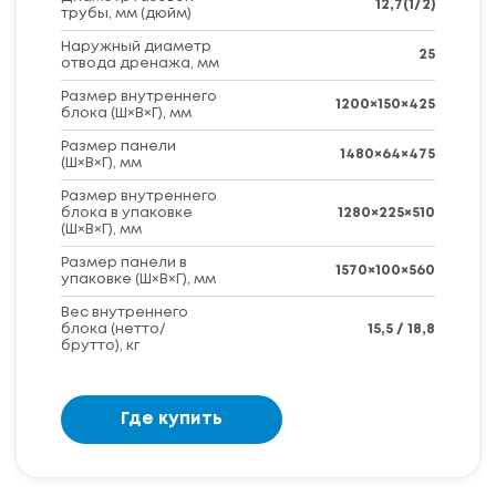
12,7(1/2)
трубы, мм (дюйм)
Наружный диаметр
25
отвода дренажа, мм
Размер внутреннего
1200×150×425
блока (Ш×В×Г), мм
Размер панели
1480×64×475
(Ш×В×Г), мм
Размер внутреннего
блока в упаковке
1280×225×510
(Ш×В×Г), мм
Размер панели в
1570×100×560
упаковке (Ш×В×Г), мм
Вес внутреннего
блока (нетто/
15,5 / 18,8
брутто), кг
Где купить