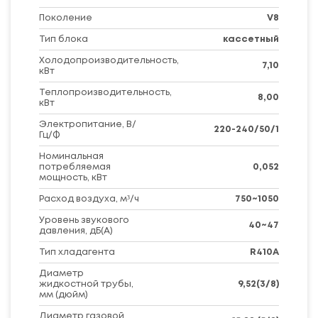
Поколение
V8
Тип блока
кассетный
Холодопроизводительность,
7,10
кВт
Теплопроизводительность,
8,00
кВт
Электропитание, В/
220-240/50/1
Гц/Ф
Номинальная
потребляемая
0,052
мощность, кВт
Расход воздуха, м³/ч
750~1050
Уровень звукового
40~47
давления, дБ(А)
Тип хладагента
R410A
Диаметр
жидкостной трубы,
9,52(3/8)
мм (дюйм)
Диаметр газовой