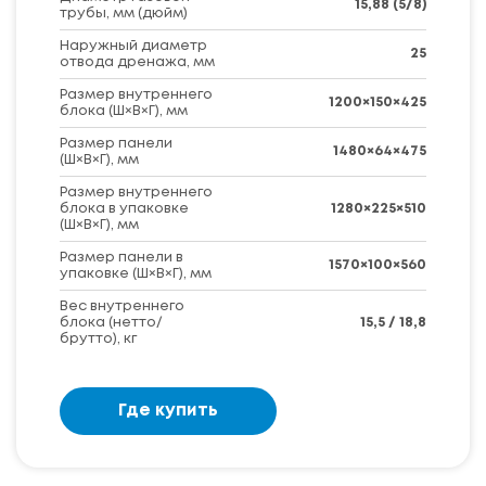
15,88 (5/8)
трубы, мм (дюйм)
Наружный диаметр
25
отвода дренажа, мм
Размер внутреннего
1200×150×425
блока (Ш×В×Г), мм
Размер панели
1480×64×475
(Ш×В×Г), мм
Размер внутреннего
блока в упаковке
1280×225×510
(Ш×В×Г), мм
Размер панели в
1570×100×560
упаковке (Ш×В×Г), мм
Вес внутреннего
блока (нетто/
15,5 / 18,8
брутто), кг
Где купить