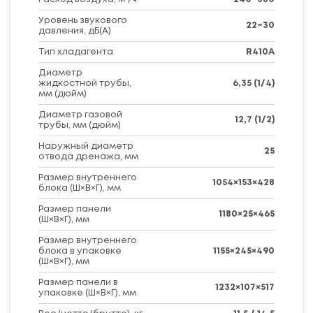
Уровень звукового
22~30
давления, дБ(А)
Тип хладагента
R410A
Диаметр
жидкостной трубы,
6,35 (1/4)
мм (дюйм)
Диаметр газовой
12,7 (1/2)
трубы, мм (дюйм)
Наружный диаметр
25
отвода дренажа, мм
Размер внутреннего
1054×153×428
блока (Ш×В×Г), мм
Размер панели
1180×25×465
(Ш×В×Г), мм
Размер внутреннего
блока в упаковке
1155×245×490
(Ш×В×Г), мм
Размер панели в
1232×107×517
упаковке (Ш×В×Г), мм