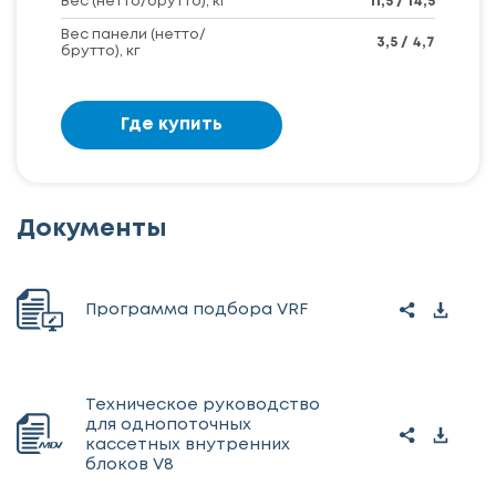
Вес (нетто/брутто), кг
11,5 / 14,5
Вес панели (нетто/
3,5 / 4,7
брутто), кг
Где купить
Документы
Программа подбора VRF
Техническое руководство
для однопоточных
кассетных внутренних
блоков V8