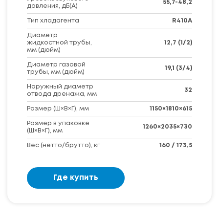
55,7-48,2
давления, дБ(А)
Тип хладагента
R410A
Диаметр
жидкостной трубы,
12,7 (1/2)
мм (дюйм)
Диаметр газовой
19,1 (3/4)
трубы, мм (дюйм)
Наружный диаметр
32
отвода дренажа, мм
Размер (Ш×В×Г), мм
1150×1810×615
Размер в упаковке
1260×2035×730
(Ш×В×Г), мм
Вес (нетто/брутто), кг
160 / 173,5
Где купить