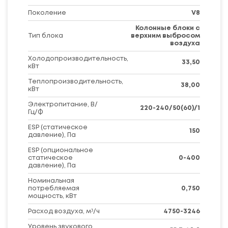
Поколение
V8
Колонные блоки с
Тип блока
верхним выбросом
воздуха
Холодопроизводительность,
33,50
кВт
Теплопроизводительность,
38,00
кВт
Электропитание, В/
220-240/50(60)/1
Гц/Ф
ESP (статическое
150
давление), Па
ESP (опциональное
статическое
0-400
давление), Па
Номинальная
потребляемая
0,750
мощность, кВт
Расход воздуха, м³/ч
4750-3246
Уровень звукового