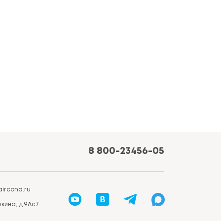
8 800-23456-05
ircond.ru
кина, д.9Ас7