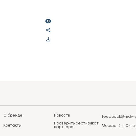
О бренде
Новости
feedback@mdv-a
Проверить сертификат
Контакты
Москва, 2-я Синич
партнера