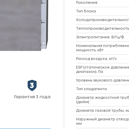
Поколение
Тип блока
Холодопроизводительность
Теплопроизводительность,
Электропитание, В/Гц/Ф
Номинальная потребляем
мощность, кВт
Расход воздуха, м³/ч
ESP (статическое давление
диапазон), Па
Уровень звукового давлени
Тип хладагента
Гарантия 3 года
Диаметр жидкостной труб
(дюйм)
Диаметр газовой трубы, м
Наружный диаметр отвод
мм