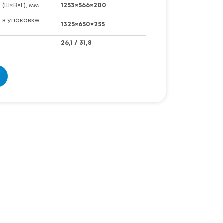
(Ш×В×Г), мм
1253×566×200
 в упаковке
1325×650×255
26,1 / 31,8