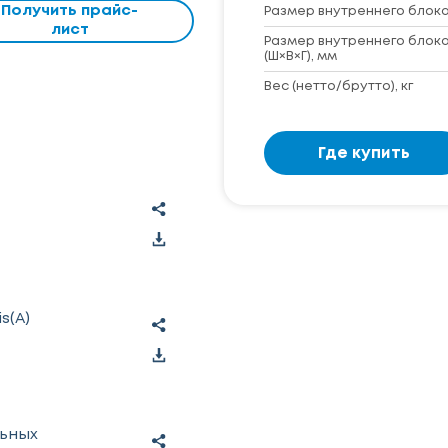
Получить прайс-
Размер внутреннего блока 
лист
Размер внутреннего блока
(Ш×В×Г), мм
Вес (нетто/брутто), кг
Где купить
s(A)
льных