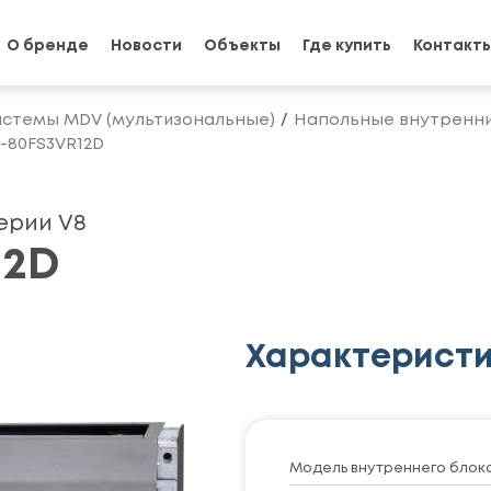
О бренде
Новости
Объекты
Где купить
Контакт
истемы MDV (мультизональные)
Напольные внутренни
-80FS3VR12D
ерии V8
12D
Характерист
Модель внутреннего блок