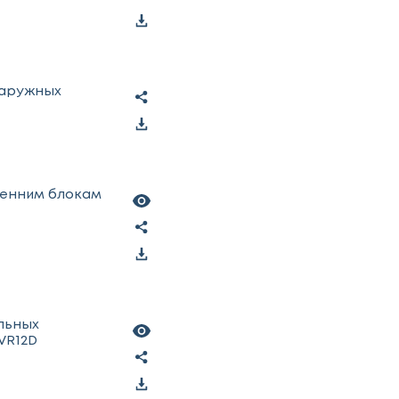
наружных
ренним блокам
льных
VR12D