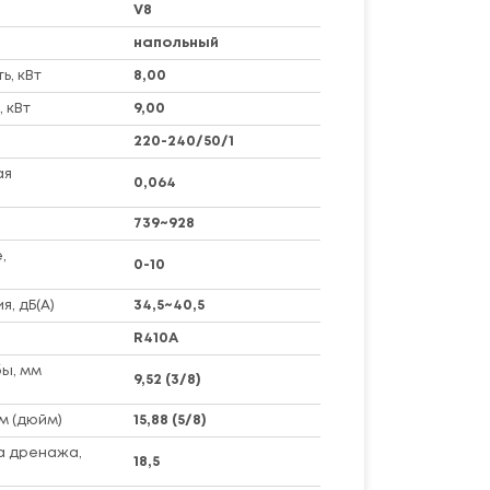
V8
напольный
, кВт
8,00
 кВт
9,00
220-240/50/1
ая
0,064
739~928
,
0-10
я, дБ(А)
34,5~40,5
R410A
ы, мм
9,52 (3/8)
м (дюйм)
15,88 (5/8)
а дренажа,
18,5