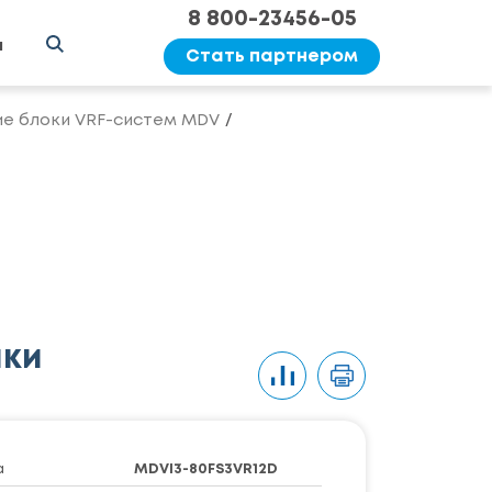
8 800-23456-05
ы
Стать партнером
е блоки VRF-систем MDV
ики
а
MDVI3-80FS3VR12D