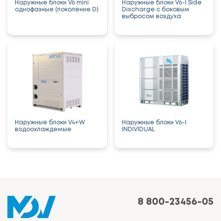
Наружные блоки V6 mini
Наружные блоки V6-I Side
однофазные (поколение D)
Discharge с боковым
выбросом воздуха
Наружные блоки V4+W
Наружные блоки V6-I
водоохлаждемые
INDIVIDUAL
8 800-23456-05