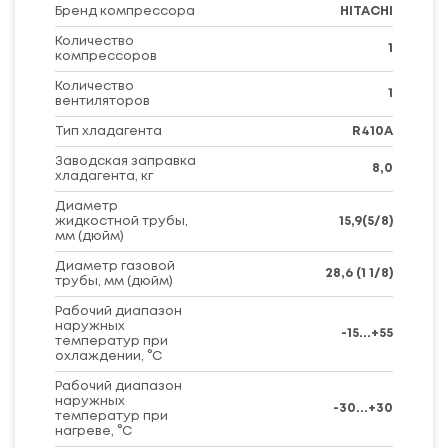
Бренд компрессора
HITACHI
Количество
1
компрессоров
Количество
1
вентиляторов
Тип хладагента
R410A
Заводская заправка
8,0
хладагента, кг
Диаметр
жидкостной трубы,
15,9(5/8)
мм (дюйм)
Диаметр газовой
28,6 (1 1/8)
трубы, мм (дюйм)
Рабочий диапазон
наружных
-15...+55
температур при
охлаждении, °C
Рабочий диапазон
наружных
-30...+30
температур при
нагреве, °C