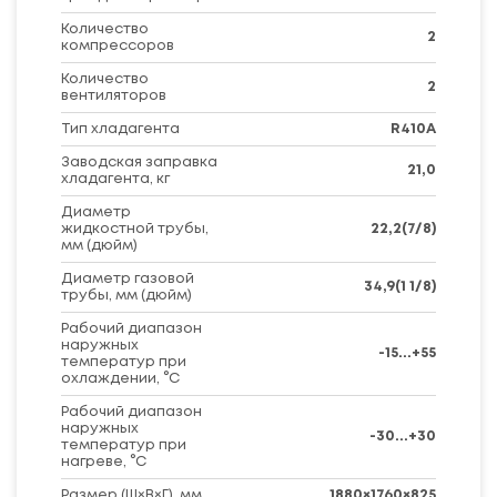
Количество
2
компрессоров
Количество
2
вентиляторов
Тип хладагента
R410A
Заводская заправка
21,0
хладагента, кг
Диаметр
жидкостной трубы,
22,2(7/8)
мм (дюйм)
Диаметр газовой
34,9(1 1/8)
трубы, мм (дюйм)
Рабочий диапазон
наружных
-15...+55
температур при
охлаждении, °C
Рабочий диапазон
наружных
-30...+30
температур при
нагреве, °C
Размер (Ш×В×Г), мм
1880×1760×825