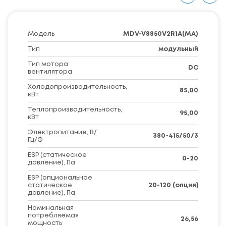
Модель
MDV-V8850V2R1A(MA)
Тип
модульный
Тип мотора
DC
вентилятора
Холодопроизводительность,
85,00
кВт
Теплопроизводительность,
95,00
кВт
Электропитание, В/
380-415/50/3
Гц/Ф
ESP (статическое
0-20
давление), Па
ESP (опциональное
статическое
20-120 (опция)
давление), Па
Номинальная
потребляемая
26,56
мощность