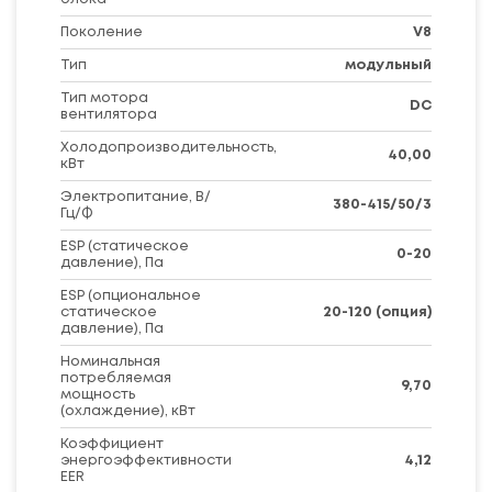
Поколение
V8
Тип
модульный
Тип мотора
DC
вентилятора
Холодопроизводительность,
40,00
кВт
Электропитание, В/
380-415/50/3
Гц/Ф
ESP (статическое
0-20
давление), Па
ESP (опциональное
статическое
20-120 (опция)
давление), Па
Номинальная
потребляемая
9,70
мощность
(охлаждение), кВт
Коэффициент
энергоэффективности
4,12
EER