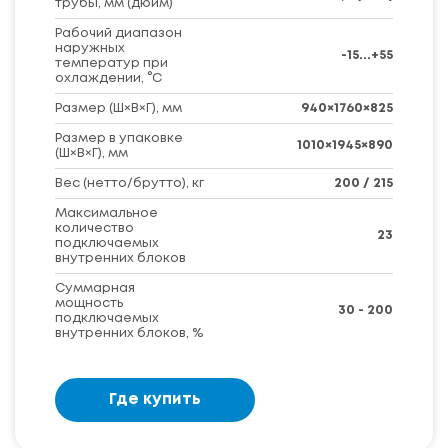
трубы, мм (дюйм)
Рабочий диапазон
наружных
-15...+55
температур при
охлаждении, °C
Размер (Ш×В×Г), мм
940×1760×825
Размер в упаковке
1010×1945×890
(Ш×В×Г), мм
Вес (нетто/брутто), кг
200 / 215
Максимальное
количество
23
подключаемых
внутренних блоков
Суммарная
мощность
30 - 200
подключаемых
внутренних блоков, %
Где купить