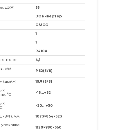
я, дБ(А)
55
DC инвертер
GMCC
1
1
R410A
ента, кг
4,1
ы, мм
9,52(3/8)
м (дюйм)
15,9 (5/8)
ых
-15...+52
ии, °C
ых
-20...+30
°C
Ш×В×Г), мм
1073×864×523
 упаковке
1120×980×560