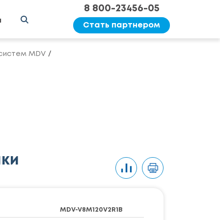
8 800-23456-05
ы
Стать партнером
систем MDV
ики
MDV-V8M120V2R1B