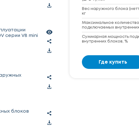
Вес наружного блока (нет
кг
Максимальное количеств
подключаемых внутренних
сплуатации
 серии V8 mini
Суммарная мощность под
внутренних блоков, %
Где купить
наружных
жных блоков