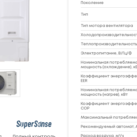
Поколение
Тип
Тип мотора вентилятора
Холодопроизводительность
Теплопроизводительность,
Электропитание, В/Гц/Ф
Номинальная потребляем
мощность (охлаждение), к
Коэффициент энергоэффе
EER
Номинальная потребляем
мощность (нагрев), кВт
Коэффициент энергоэффе
COP
Максимальный потребляем
Рекомендуемый автомат, 
Расход воздуха, м³/ч
п
Полный контроль