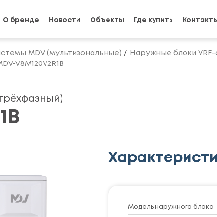
О бренде
Новости
Объекты
Где купить
Контакт
истемы MDV (мультизональные)
Наружные блоки VRF-
MDV-V8M120V2R1B
(трёхфазный)
1B
Характерист
Модель наружного блока