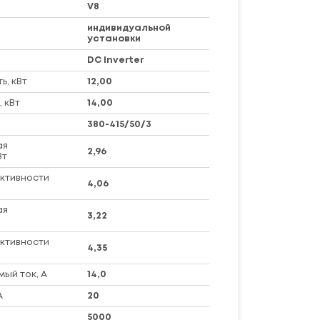
V8
индивидуальной
установки
DC Inverter
, кВт
12,00
 кВт
14,00
380-415/50/3
ая
2,96
Вт
ктивности
4,06
ая
3,22
ктивности
4,35
ый ток, А
14,0
А
20
5000