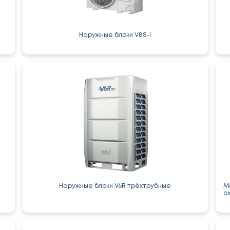
Наружные блоки V8S-i
Наружные блоки V6R трёхтрубные
М
о