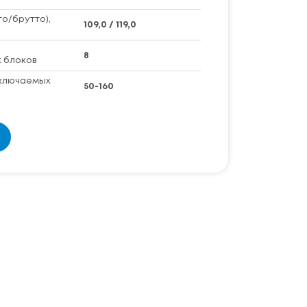
то/брутто),
109,0 / 119,0
о
8
 блоков
ключаемых
50-160