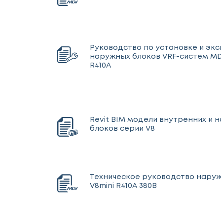
Руководство по установке и эк
наружных блоков VRF-систем MDV
R410A
Revit BIM модели внутренних и 
блоков серии V8
Техническое руководство нару
V8mini R410A 380В