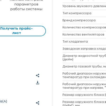
параметров
Уровень звукового давлени
работы системы
Тип компрессора
Бренд компрессора
Количество компрессоров
Получить прайс-
лист
Количество вентиляторов
Тип хладагента
Заводская заправка хладаг
Диаметр жидкостной труб
(дюйм)
Диаметр газовой трубы, м
Рабочий диапазон наружн
температур при охлажден
Рабочий диапазон наружн
температур при нагреве, 
Размер наружного блока (
s(A)
Размер наружного блока в
(Ш×В×Г), мм