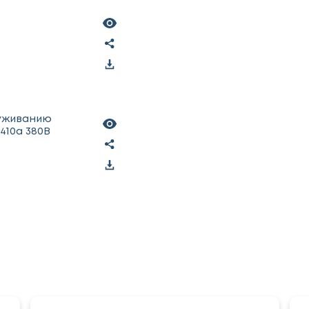
луживанию
410a 380В