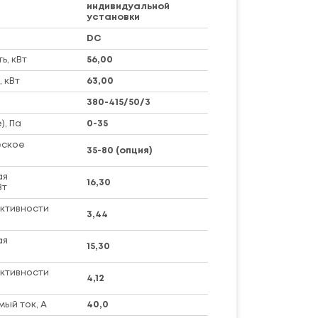
индивидуальной
установки
DC
, кВт
56,00
 кВт
63,00
380-415/50/3
), Па
0-35
еское
35-80 (опция)
ая
16,30
Вт
ктивности
3,44
ая
15,30
ктивности
4,12
ый ток, А
40,0