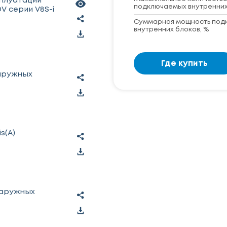
сплуатации
подключаемых внутренних
V серии V8S-i
Суммарная мощность под
внутренних блоков, %
Где купить
наружных
s(A)
наружных