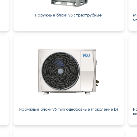
Наружные блоки V6R трёхтрубные
М
о
Наружные блоки V6 mini однофазные (поколение D)
Н
в