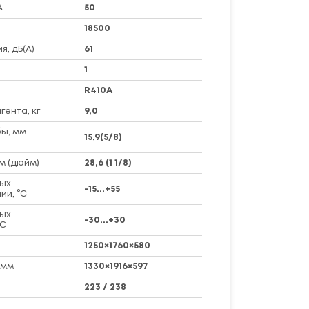
А
50
18500
я, дБ(А)
61
1
R410A
ента, кг
9,0
ы, мм
15,9(5/8)
м (дюйм)
28,6 (1 1/8)
ых
-15...+55
ии, °C
ых
-30...+30
°C
1250×1760×580
 мм
1330×1916×597
223 / 238
о