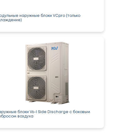
одульные наружные блоки VCpro (только
хлаждение)
аружные блоки V6-I Side Discharge с боковым
ыбросом воздуха