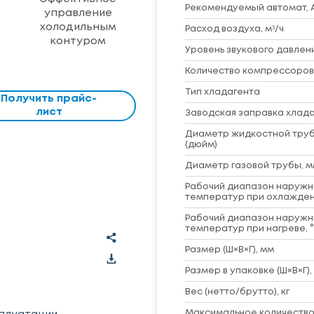
Рекомендуемый автомат, 
управление
холодильным
Расход воздуха, м³/ч
контуром
Уровень звукового давлени
Количество компрессоров
Тип хладагента
Получить прайс-
лист
Заводская заправка хладаг
Диаметр жидкостной труб
(дюйм)
Диаметр газовой трубы, м
Рабочий диапазон наружн
температур при охлажден
Рабочий диапазон наружн
температур при нагреве, 
Размер (Ш×В×Г), мм
Размер в упаковке (Ш×В×Г),
Вес (нетто/брутто), кг
Максимальное количеств