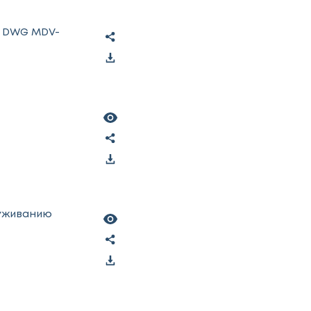
е DWG MDV-
луживанию