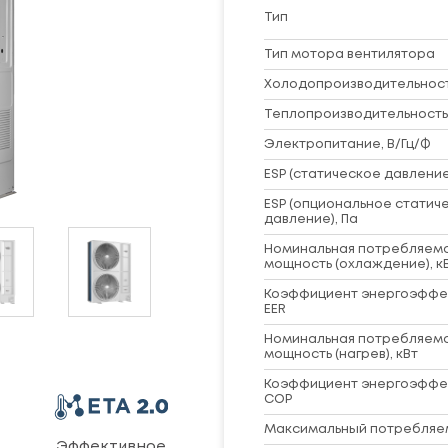
Тип
Тип мотора вентилятора
Холодопроизводительность
Теплопроизводительность,
Электропитание, В/Гц/Ф
ESP (статическое давление
ESP (опциональное статич
давление), Па
Номинальная потребляем
мощность (охлаждение), к
Коэффициент энергоэффе
EER
Номинальная потребляем
мощность (нагрев), кВт
Коэффициент энергоэффе
COP
Максимальный потребляем
ь
Эффективное