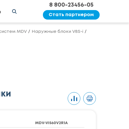
8 800-23456-05
ы
Стать партнером
систем MDV
Наружные блоки V8S-i
ики
MDV-Vi560V2R1A