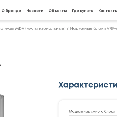
О бренде
Новости
Объекты
Где купить
Контакт
истемы MDV (мультизональные)
Наружные блоки VRF-
A
Характерист
Модель наружного блока