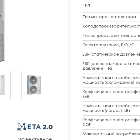
Тип
Тип мотора вентилятора
Холодопроизводительность
Теплопроизводительность,
Электропитание, В/Гц/Ф
ESP (статическое давление
ESP (опциональное статич
давление), Па
Номинальная потребляем
мощность (охлаждение), к
Коэффициент энергоэффе
EER
Номинальная потребляем
мощность (нагрев), кВт
Коэффициент энергоэффе
COP
Максимальный потребляем
ь
Эффективное