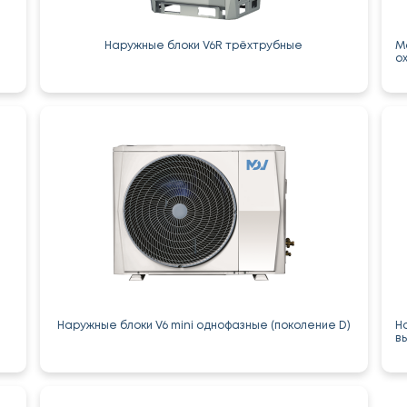
Наружные блоки V6R трёхтрубные
М
о
Наружные блоки V6 mini однофазные (поколение D)
Н
в