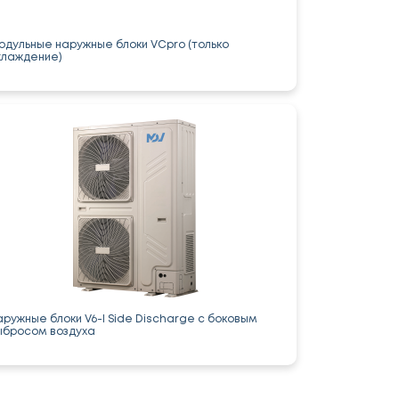
одульные наружные блоки VCpro (только
хлаждение)
аружные блоки V6-I Side Discharge с боковым
ыбросом воздуха