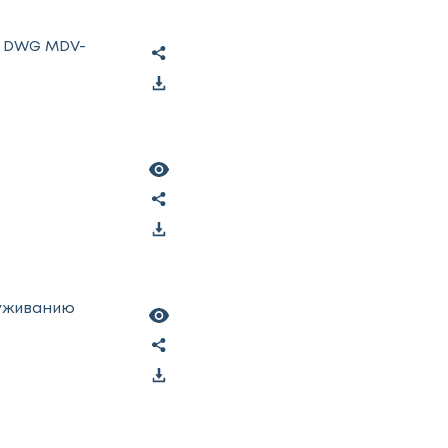
е DWG MDV-
луживанию