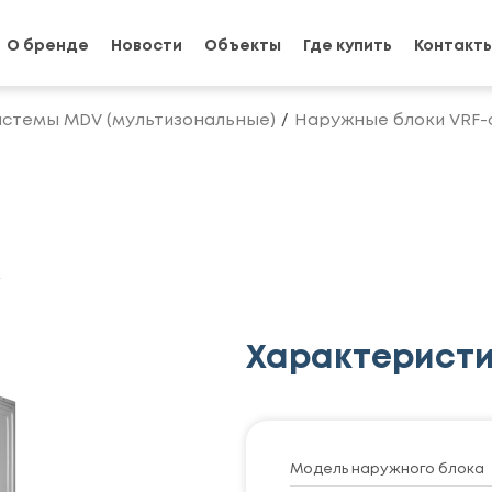
О бренде
Новости
Объекты
Где купить
Контакт
истемы MDV (мультизональные)
Наружные блоки VRF-
A
Характерист
Модель наружного блока