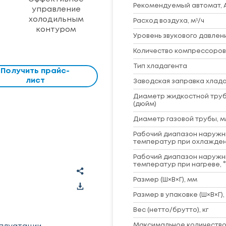
Рекомендуемый автомат, 
управление
холодильным
Расход воздуха, м³/ч
контуром
Уровень звукового давлени
Количество компрессоров
Тип хладагента
Получить прайс-
лист
Заводская заправка хладаг
Диаметр жидкостной труб
(дюйм)
Диаметр газовой трубы, м
Рабочий диапазон наружн
температур при охлажден
Рабочий диапазон наружн
температур при нагреве, 
Размер (Ш×В×Г), мм
Размер в упаковке (Ш×В×Г),
Вес (нетто/брутто), кг
Максимальное количеств