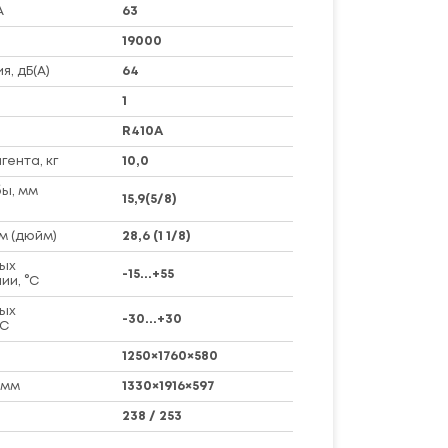
А
63
19000
я, дБ(А)
64
1
R410A
ента, кг
10,0
ы, мм
15,9(5/8)
м (дюйм)
28,6 (1 1/8)
ых
-15...+55
ии, °C
ых
-30...+30
°C
1250×1760×580
 мм
1330×1916×597
238 / 253
о