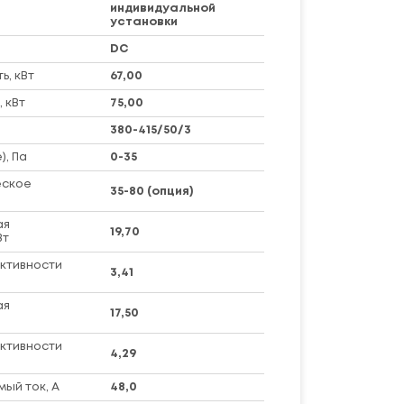
индивидуальной
установки
DC
, кВт
67,00
 кВт
75,00
380-415/50/3
), Па
0-35
еское
35-80 (опция)
ая
19,70
Вт
ктивности
3,41
ая
17,50
ктивности
4,29
ый ток, А
48,0