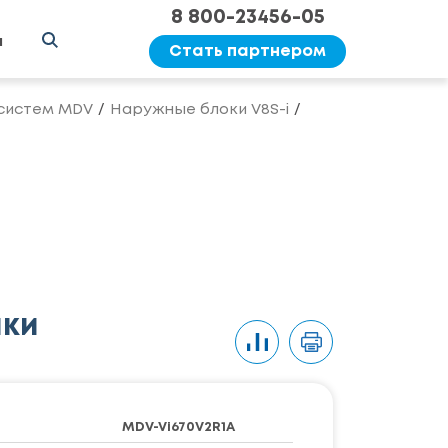
8 800-23456-05
ы
Стать партнером
систем MDV
Наружные блоки V8S-i
ики
MDV-Vi670V2R1A