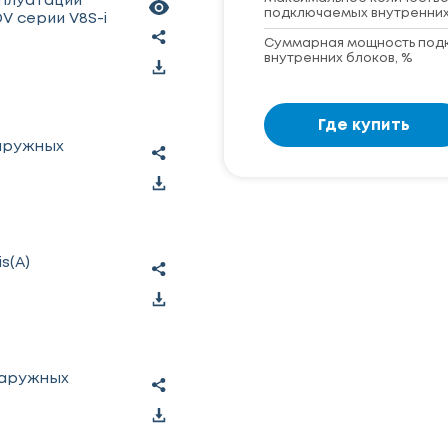
сплуатации
подключаемых внутренних
V серии V8S-i
Суммарная мощность под
внутренних блоков, %
Где купить
наружных
s(A)
наружных