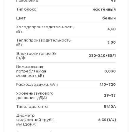
Поколение
V8
Тип блока
настенный
Цвет
белый
Холодопроизводительность,
4,50
кВт
Теплопроизводительность,
5,00
кВт
Электропитание, В/
220-240/50/1
Гц/Ф
Номинальная
потребляемая
0,030
мощность, кВт
Расход воздуха, м³/ч
410~720
Уровень звукового
29~37
давления, дБ(А)
Тип хладагента
R410A
Диаметр
жидкостной трубы,
6,35 (1/4)
мм (дюйм)