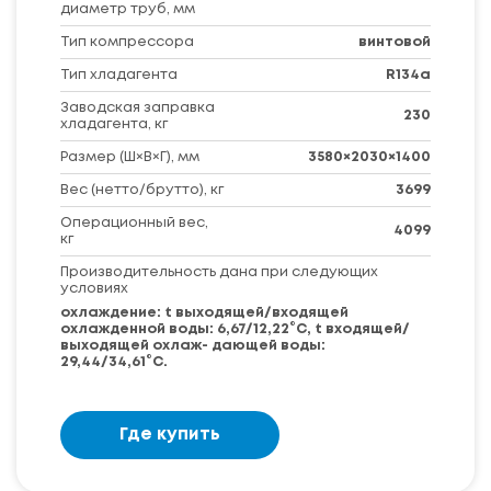
диаметр труб, мм
Тип компрессора
винтовой
Тип хладагента
R134a
Заводская заправка
230
хладагента, кг
Размер (Ш×В×Г), мм
3580×2030×1400
Вес (нетто/брутто), кг
3699
Операционный вес,
4099
кг
Производительность дана при следующих
условиях
охлаждение: t выходящей/входящей
охлажденной воды: 6,67/12,22°С, t входящей/
выходящей охлаж- дающей воды:
29,44/34,61°С.
Где купить