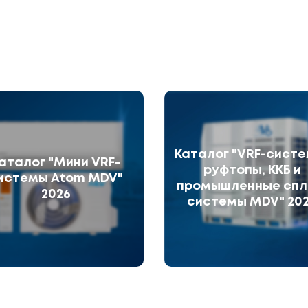
Каталог "VRF-систе
аталог "Мини VRF-
руфтопы, ККБ и
истемы Atom MDV"
промышленные спл
2026
системы MDV" 20