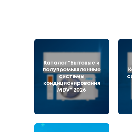
Каталог "Бытовые и
полупромышленные
К
системы
с
кондиционирования
MDV" 2026