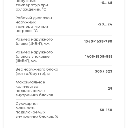
наружных
-5...48
температур при
охлаждении, °C
Рабочий диапазон
наружных
-20...24
температур при
нагреве, °C
Размер наружного
1340×1635×790
блока (Ш×В×Г), мм
Размер наружного
блока в упаковке
1405×1805×855
(Ш×В×Г), мм
Вес наружного блока
305 / 323
(нетто/брутто), кг
Максимальное
количество
29
подключаемых
внутренних блоков
Суммарная
мощность
50-130
подключаемых
внутренних блоков, %