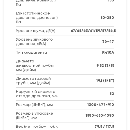
давление, номинал),
150
Па
ESP (статическое
давление, диапазон),
50-280
Па
Уровень шума, дБ(A)
67/65/63/61/59/57/56,5
Уровень звукового
36~47
давления, дБ(А)
Тип хладагента
R410A
Диаметр
жидкостной трубы,
9,52 (3/8)
мм (дюйм)
Диаметр газовой
19,1 (5/8")
трубы, мм (дюйм)
Наружный диаметр
32
отвода дренажа, мм
Размер (Ш×В×Г), мм
1300×477×910
Размер в упаковке
1580×650×1090
(Ш×В×Г), мм
Вес (нетто/брутто), кг
79,5 / 117,5