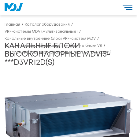
Главная
Каталог оборудования
VRF-системы MDV (мультизональные)
Канальные внутренние блоки VRF-систем MDV
КАНАЛЬНЫЕ БЛОКИ
Канальные высоконапорные внутренние блоки V8
Канальные блоки высоконапорные MDVI3-***D3VR12D(S)
ВЫСОКОНАПОРНЫЕ MDVI3-
***D3VR12D(S)