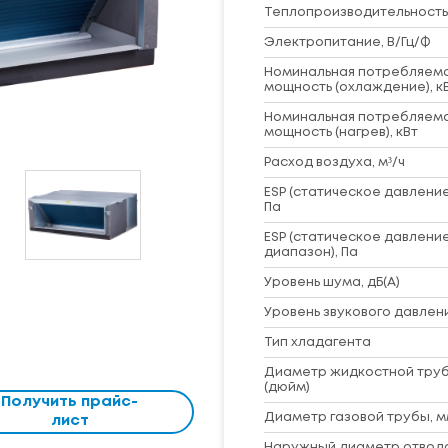
Теплопроизводительность,
Электропитание, В/Гц/Ф
Номинальная потребляем
мощность (охлаждение), к
Номинальная потребляем
мощность (нагрев), кВт
Расход воздуха, м³/ч
ESP (статическое давление
Па
ESP (статическое давление
диапазон), Па
Уровень шума, дБ(A)
Уровень звукового давлени
Тип хладагента
Диаметр жидкостной труб
(дюйм)
Получить прайс-
Диаметр газовой трубы, м
лист
Наружный диаметр отвод