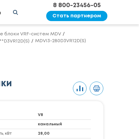
8 800-23456-05
ы
Стать партнером
е блоки VRF-систем MDV
MDVI3-280D3VR12D(S)
*D3VR12D(S)
ики
V8
канальный
, кВт
28,00