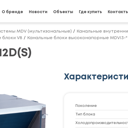
О бренде
Новости
Объекты
Где купить
Контакт
истемы MDV (мультизональные)
Канальные внутренни
 блоки V8
Канальные блоки высоконапорные MDVI3-**
2D(S)
Характерист
Поколение
Тип блока
Холодопроизводительность