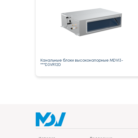
Канальные блоки высоконапорные MDVI3-
***D3VR12D