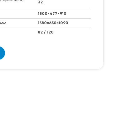
32
1300×477×910
 мм
1580×650×1090
82 / 120