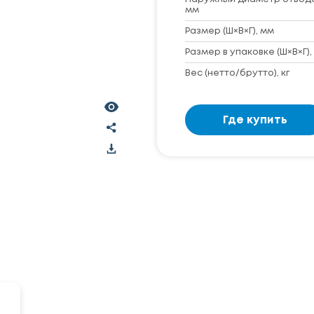
мм
Размер (Ш×В×Г), мм
Размер в упаковке (Ш×В×Г),
Вес (нетто/брутто), кг
Где купить