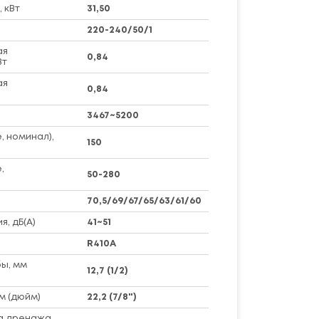
 кВт
31,50
220-240/50/1
ая
0,84
Вт
ая
0,84
3467~5200
, номинал),
150
,
50-280
70,5/69/67/65/63/61/60
я, дБ(А)
41~51
R410A
ы, мм
12,7 (1/2)
м (дюйм)
22,2 (7/8")
а дренажа,