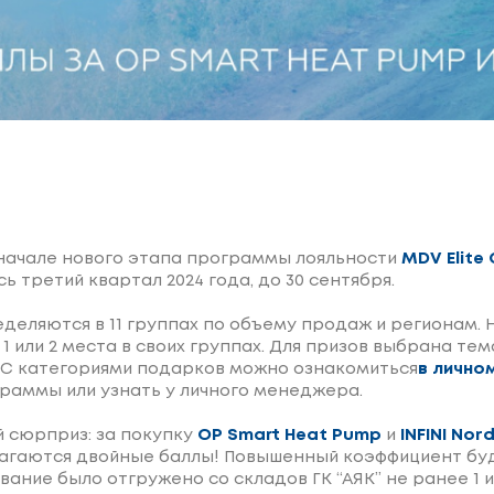
начале нового этапа программы лояльности
MDV Elite 
ь третий квартал 2024 года, до 30 сентября.
деляются в 11 группах по объему продаж и регионам.
л 1 или 2 места в своих группах. Для призов выбрана тем
 С категориями подарков можно ознакомиться
в лично
раммы или узнать у личного менеджера.
й сюрприз: за покупку
OP Smart Heat Pump
и
INFINI Nord
агаются двойные баллы! Повышенный коэффициент буд
ание было отгружено со складов ГК “АЯК” не ранее 1 и