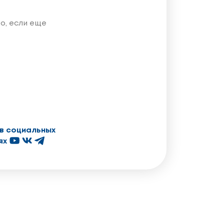
о, если еще
в социальных
ях