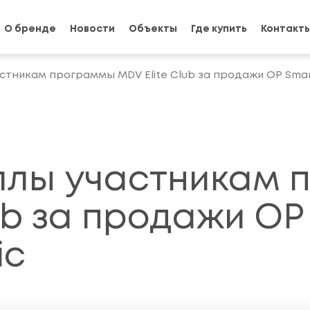
О бренде
Новости
Объекты
Где купить
Контакт
тникам программы MDV Elite Club за продажи OP Smart
ллы участникам 
ub за продажи OP
ic