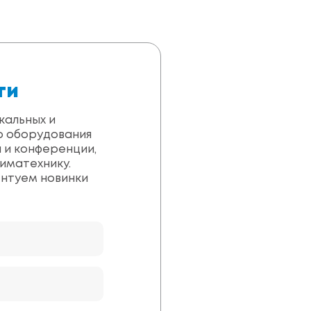
ти
кальных и
о оборудования
 и конференции,
иматехнику.
ентуем новинки