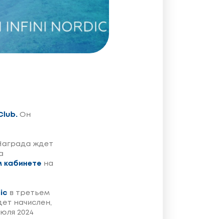
Club.
Он
 Награда ждет
а
м кабинете
на
ic
в третьем
ет начислен,
юля 2024