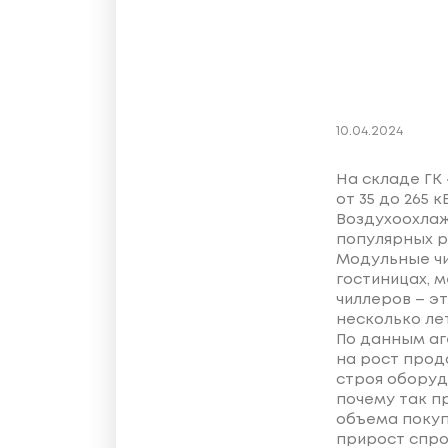
10.04.2024
На складе ГК
от 35 до 265 к
Воздухоохлаж
популярных р
Модульные чи
гостиницах, 
чиллеров – э
несколько лет
По данным аг
на рост прод
строя оборуд
почему так п
объема покуп
прирост спро