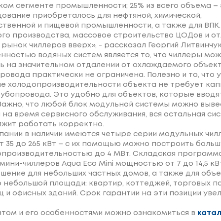
ком сегменте промышленности; 25% из всего объема –
ование приобреталось для нефтяной, химической,
ственной и пищевой промышленности, а также для ВПК.
о производства, массовое строительство ЦОДов и о
рынок чиллеров вверх», - рассказал Георгий Литвинчук
нностью водяных систем является то, что чиллеры мо
ь на значительном отдалении от охлаждаемого объекта
ровода практически не ограничена. Полезно и то, что
ие холодопроизводительности объекта не требует ка
убопровода. Это удобно для объектов, которые вводят
Важно, что любой блок модульной системы можно выве
 на время сервисного обслуживания, вся остальная си
жит работать корректно.
пании в наличии имеются четыре серии модульных чил
 35 до 265 кВт – с их помощью можно построить боль
производительностью до 4 МВт. Складская программа
мини-чиллеров Aqua Eco Mini мощностью от 7 до 14,5 кВ
шение для небольших частных домов, а также для объ
 небольшой площади: квартир, коттеджей, торговых п
 и офисных зданий. Срок гарантии на эти позиции уве
том и его особенностями можно ознакомиться в
катал