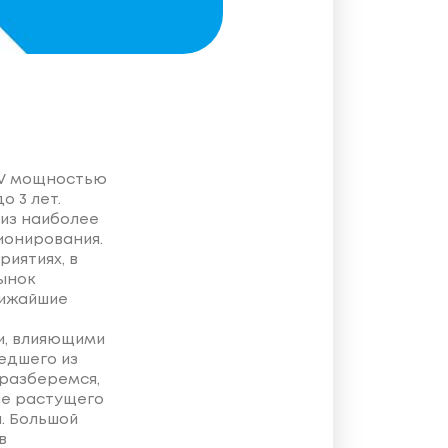
DV мощностью
о 3 лет.
из наиболее
ионирования.
иятиях, в
Рынок
лижайшие
и, влияющими
едшего из
 разберемся,
не растущего
. Большой
в