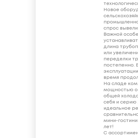
технологичес
Новое оборуд
сельскохозяй
промышленног
спрос вывели 
Важной особе
устанавливат
длина трубоп
или увеличен
переделки тр
постепенно. 
эксплуатации
время продол
На сладе ком
мощностью от
общей холодо
себя и серию 
идеальное ре
сравнительно
мини-гостиниц
лет!
С ассортимен