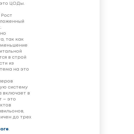
 это ЦОДы.
 Рост
тложенный
.
жно
, так как
 уменьшение
питальной
ся в строй
сти из
стема на это
леров
шую систему
 включает в
т – это
ектов
авильонов,
личен до трех
оге
.