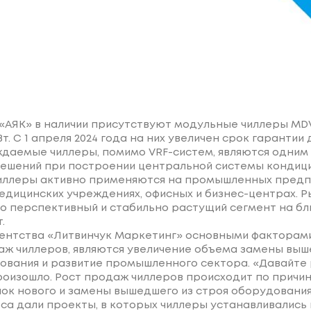
 «АЯК» в наличии присутствуют модульные чиллеры M
Вт. С 1 апреля 2024 года на них увеличен срок гарантии д
даемые чиллеры, помимо VRF-систем, являются одним 
ешений при построении центральной системы кондиц
ллеры активно применяются на промышленных предпр
медицинских учреждениях, офисных и бизнес-центрах. 
то перспективный и стабильно растущий сегмент на б
.
ентства «Литвинчук Маркетинг» основными факторам
аж чиллеров, являются увеличение объема замены выш
ования и развитие промышленного сектора. «Давайте
роизошло. Рост продаж чиллеров происходит по причи
ок нового и замены вышедшего из строя оборудования
са дали проекты, в которых чиллеры устанавливались 