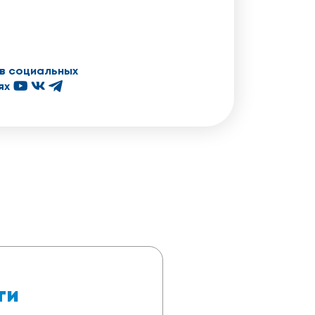
в социальных
ях
ти