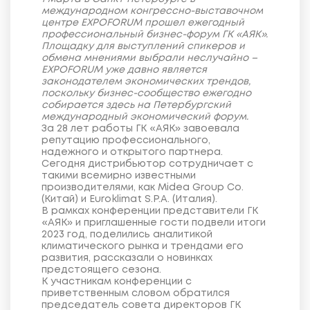
международном конгрессно-выставочном
центре EXPOFORUM прошел ежегодный
профессиональный бизнес-форум ГК «АЯК».
Площадку для выступлений спикеров и
обмена мнениями выбрали неслучайно –
EXPOFORUM уже давно является
законодателем экономических трендов,
поскольку бизнес-сообщество ежегодно
собирается здесь на Петербургский
международный экономический форум.
За 28 лет работы ГК «АЯК» завоевала
репутацию профессионального,
надежного и открытого партнера.
Сегодня дистрибьютор сотрудничает с
такими всемирно известными
производителями, как Midea Group Co.
(Китай) и Euroklimat S.P.A. (Италия).
В рамках конференции представители ГК
«АЯК» и приглашенные гости подвели итоги
2023 год, поделились аналитикой
климатического рынка и трендами его
развития, рассказали о новинках
предстоящего сезона.
К участникам конференции с
приветственным словом обратился
председатель совета директоров ГК