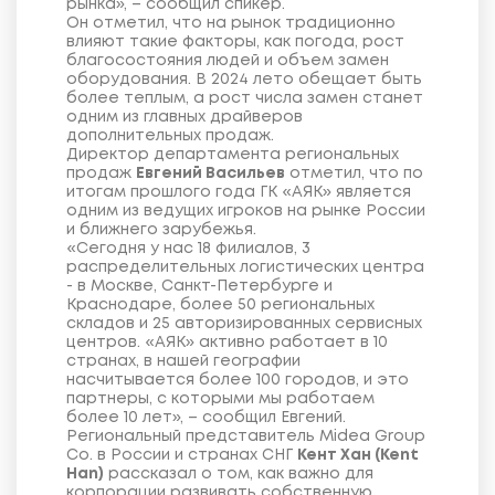
рынка», – сообщил спикер.
Он отметил, что на рынок традиционно
влияют такие факторы, как погода, рост
благосостояния людей и объем замен
оборудования. В 2024 лето обещает быть
более теплым, а рост числа замен станет
одним из главных драйверов
дополнительных продаж.
Директор департамента региональных
продаж
Евгений Васильев
отметил, что по
итогам прошлого года ГК «АЯК» является
одним из ведущих игроков на рынке России
и ближнего зарубежья.
«Сегодня у нас 18 филиалов, 3
распределительных логистических центра
- в Москве, Санкт-Петербурге и
Краснодаре, более 50 региональных
складов и 25 авторизированных сервисных
центров. «АЯК» активно работает в 10
странах, в нашей географии
насчитывается более 100 городов, и это
партнеры, с которыми мы работаем
более 10 лет», – сообщил Евгений.
Региональный представитель Midea Group
Co. в России и странах СНГ
Кент Хан (Kent
Han
)
рассказал о том, как важно для
корпорации развивать собственную