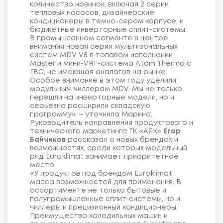
количество новинок, включая 2 серии
тепловых насосов, дизайнерские
кондиционеры в темно-сером корпусе, и
бюджетные инверторные сплит-системы.
В промышленном сегменте в центре
внимания новая серия мультизональных
систем MDV V8 в топовом исполнении
Master и мини-VRF-система Atom Thermo с
ГВС, не имеющая аналогов на рынке.
Особое внимание в этом году уделили
модульным чиллерам MDV. Мы не только
перешли на инверторные модели, но и
серьезно расширили складскую
программу», – уточнила Марина.
Руководитель направления продуктового и
технического маркетинга ГК «АЯК»
Егор
Байчиков
рассказал о новых брендах и
возможностях, среди которых модельный
ряд Euroklimat занимает приоритетное
место.
«У продуктов под брендом Euroklimat
масса возможностей для применения. В
ассортименте не только бытовые и
полупромышленные сплит-системы, но и
чиллеры и прецизионный кондиционеры.
Преимущество холодильных машин и