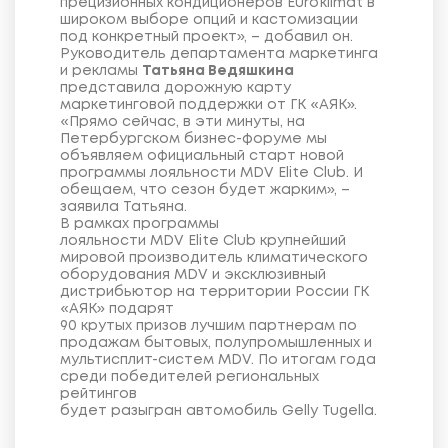
прецизионных кондиционеров Euroklimat в
широком выборе опций и кастомизации
под конкретный проект», – добавил он.
Руководитель департамента маркетинга
и рекламы
Татьяна Ведяшкина
представила дорожную карту
маркетинговой поддержки от ГК «АЯК».
«Прямо сейчас, в эти минуты, на
Петербургском бизнес-форуме мы
объявляем официальный старт новой
программы лояльности MDV Elite Club. И
обещаем, что сезон будет жарким», –
заявила Татьяна.
В рамках программы
лояльности MDV Elite Club крупнейший
мировой производитель климатического
оборудования MDV и эксклюзивный
дистрибьютор на территории России ГК
«АЯК» подарят
90 крутых призов лучшим партнерам по
продажам бытовых, полупромышленных и
мультисплит-систем MDV. По итогам года
среди победителей региональных
рейтингов
будет разыгран автомобиль Gelly Tugella.