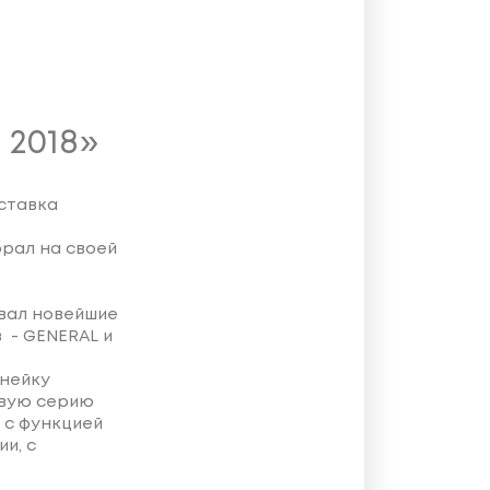
2018»
ставка
брал на своей
вал новейшие
 - GENERAL и
инейку
овую серию
 с функцией
и, с