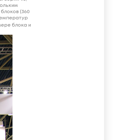
кольким
блоков (360
 температур
мере блока и