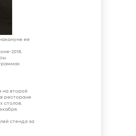
накануне ее
оне-2018,
еры
граммах
я на второй
 в ресторане
х столов,
екабря.
лей стенда за