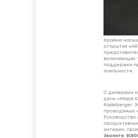
Крайне насыщ
открытия «АЯ
представител
включающих т
поддержки п
лояльности.
С дилерами и
день «Мира К
Radeberger. 
проводимых «
Руководство 
продуктивные
интерес, проя
Звоните: 8(80