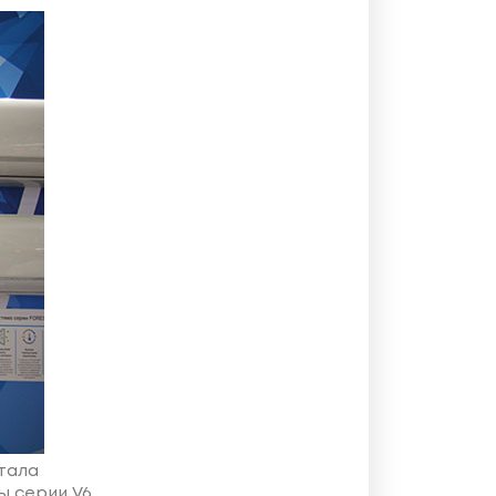
тала
 серии V6,