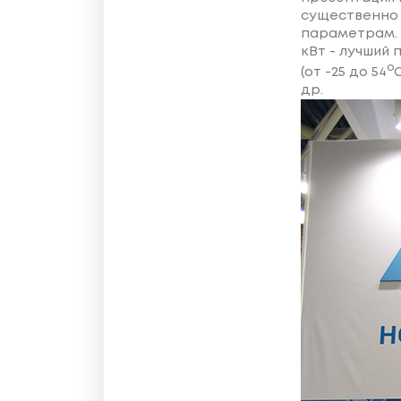
существенно
параметрам. 
кВт - лучший
о
(от -25 до 54
др.