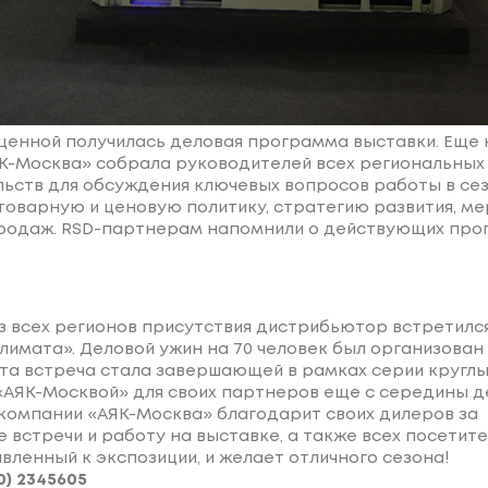
енной получилась деловая программа выставки. Еще 
К-Москва» собрала руководителей всех региональных
ьств для обсуждения ключевых вопросов работы в сез
оварную и ценовую политику, стратегию развития, м
родаж. RSD-партнерам напомнили о действующих про
з всех регионов присутствия дистрибьютор встретилс
лимата». Деловой ужин на 70 человек был организован
Эта встреча стала завершающей в рамках серии круглы
АЯК-Москвой» для своих партнеров еще с середины д
компании «АЯК-Москва» благодарит своих дилеров за
 встречи и работу на выставке, а также всех посетите
вленный к экспозиции, и желает отличного сезона!
0) 2345605