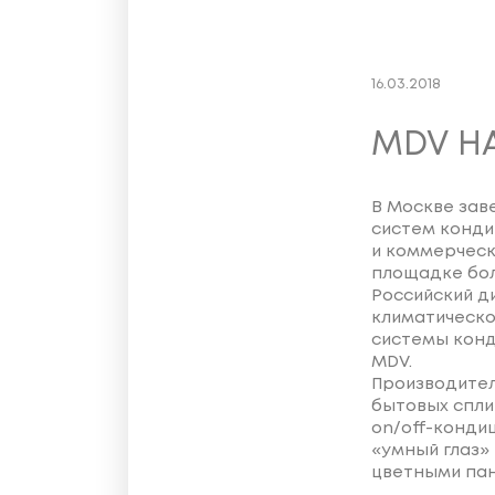
16.03.2018
MDV НА
В Москве зав
систем конди
и коммерческ
площадке бол
Российский д
климатическо
системы конд
MDV.
Производител
бытовых спли
on/off-конди
«умный глаз» 
цветными пан