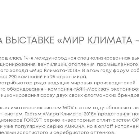
 ВЫСТАВКЕ «МИР КЛИМАТА - 
ершилась 14-я международная специализированная вы
ционирования, вентиляции, отопления, промышленного
ого холода «Мир Климата-2018». В этом году форум со
ее 290 компаний из 25 стран мира.
истрибьютор ряда ведущих мировых производителей
го оборудования - компания «АЯК-Москва», экспониро
иционирования сразу двух своих флагманских брендов
ь климатических систем MDV в этом году обновляет л
т-систем. Гостям «Мира Климата-2018» представили н
ционеров FOREST, серию инверторных сплит-систем OP
и уже популярную серию AURORA, но в on/off исполнени
елями золотистого и серебристого оттенков.