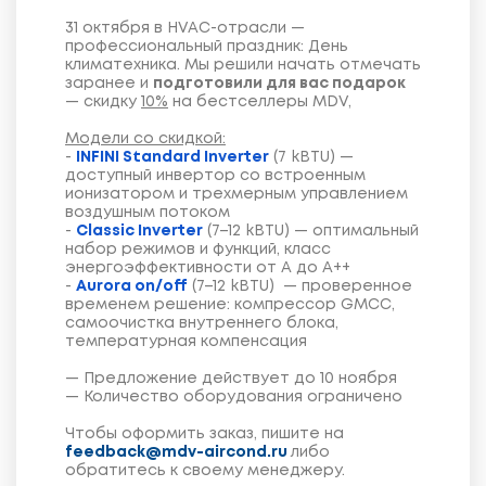
31 октября в HVAC-отрасли —
профессиональный праздник: День
климатехника. Мы решили начать отмечать
заранее и
подготовили для вас подарок
— скидку
10%
на бестселлеры MDV,
Модели со скидкой
:
-
INFINI Standard Inverter
(7 kBTU) —
доступный инвертор со встроенным
ионизатором и трехмерным управлением
воздушным потоком
-
Classic Inverter
(7–12 kBTU) — оптимальный
набор режимов и функций, класс
энергоэффективности от А до А++
-
Aurora on/off
(7–12 kBTU) — проверенное
временем решение: компрессор GMCC,
самоочистка внутреннего блока,
температурная компенсация
— Предложение действует до 10 ноября
— Количество оборудования ограничено
Чтобы оформить заказ, пишите на
feedback@mdv-aircond.ru
либо
обратитесь к своему менеджеру.