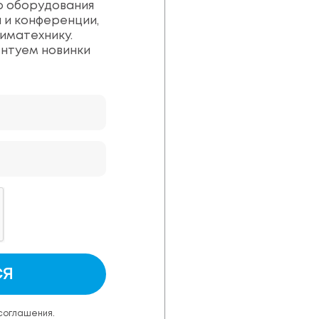
о оборудования
 и конференции,
иматехнику.
ентуем новинки
СЯ
 соглашения.