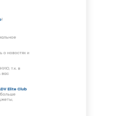
b
!
иальное
ь о новостях и
Ю, т.к. в
 вас
DV Elite Club
 больше
джеты,