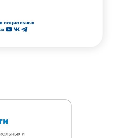
в социальных
ях
ти
кальных и