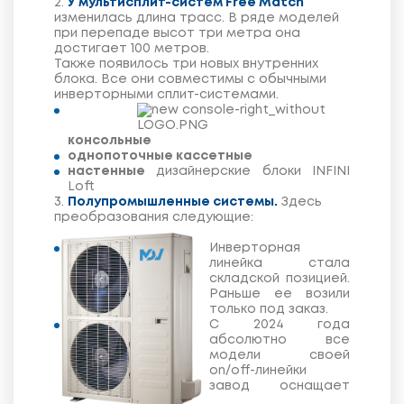
2.
У мультисплит-систем
Free Match
изменилась длина трасс. В ряде моделей
при перепаде высот три метра она
достигает 100 метров.
Также появилось три новых внутренних
блока. Все они совместимы с обычными
инверторными сплит-системами.
консольные
однопоточные кассетные
настенные
дизайнерские блоки INFINI
Loft
3.
Полупромышленные системы.
Здесь
преобразования следующие:
Инверторная
линейка стала
складской позицией.
Раньше ее возили
только под заказ.
С 2024 года
абсолютно все
модели своей
on/off-линейки
завод оснащает