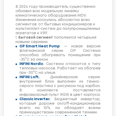
В 2024 году производитель существенно
обновил всю модельную линейку
климатического оборудования MDV.
Изменения коснулись абсолютно всех
сегментов: от бытовых кондиционеров и
мультисплит-систем до полупромышленных
агрегатов и VRF.
1.
Бытовой сегмент
пополнился четырьмя
новыми сериями:
OP Smart Heat Pump
— новая версия
флагманской серии OP. Система
способна обогревать помещение при
-35°С за окном.
INFINI Nordic
. Система относится к типу
тепловых насосов. Работает на обогрев
при -30°С на улице.
INFINI Loft.
Дизайнерская серия:
внутренний блок выполнен из темно-
серого пластика с рисунком под карбон.
В комплекте поставляется
инфракрасный пульт RG10 в цвет корпуса.
Classic Inverter.
Бюджетный инвертор,
который дороже on/off-кондиционеров
всего на 10%, но обладает всеми
преимуществами современной техники.