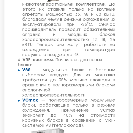
низкотемпературными комплектами. До
этого их ставили только на крупные
агрегаты мощностью 36, 48 и 60 кBTU,
благодаря чему в режиме охлаждения их
эксплуатировали при -25°С. Сейчас
производитель проводит обязательный
апгрейд и младших блоков
холодопроизводительностью 12, 18, 24
кBTU. Теперь они могут работать на
охлаждение при температуре
наружного воздуха до -15.
4.
VRF-системы.
Появилось два новых
блока:
V8S
— модульные блоки с боковым
выбросом воздуха. Для их монтажа
требуется до 35% меньше площади в
сравнении с полноразмерными блоками
аналогичной
холодопроизводительности.
VCmax
— полноразмерные модульные
блоки, работающие только в режиме
охлаждения. Применение VCmax
экономит до 40% на стоимости
наружных блоков в сравнении с VRF-
системой V8 (тепло-холод).