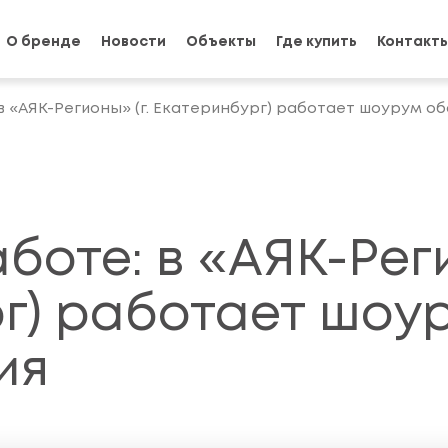
О бренде
Новости
Объекты
Где купить
Контакт
в «АЯК-Регионы» (г. Екатеринбург) работает шоурум о
боте: в «АЯК-Реги
г) работает шоу
ия