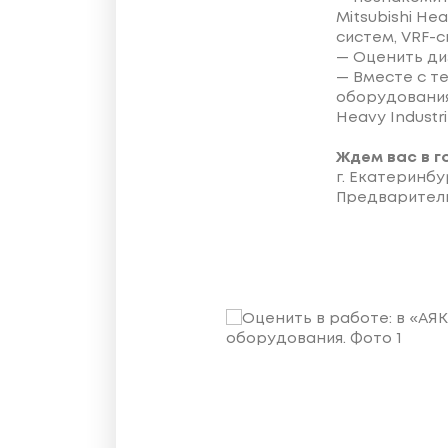
Mitsubishi He
систем, VRF-
— Оценить ди
— Вместе с т
оборудования 
Heavy Industr
Ждем вас в г
г. Екатеринбур
Предварительн