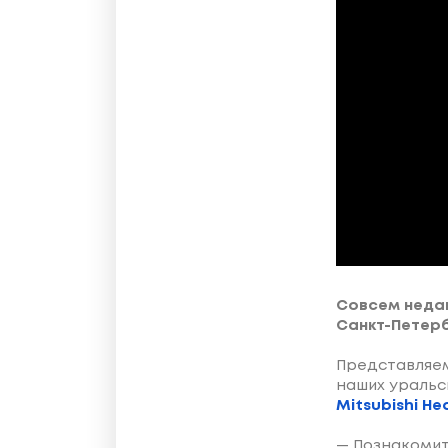
Совсем неда
Санкт-Петерб
Представляем
наших уральс
Mitsubishi He
— Познакомит