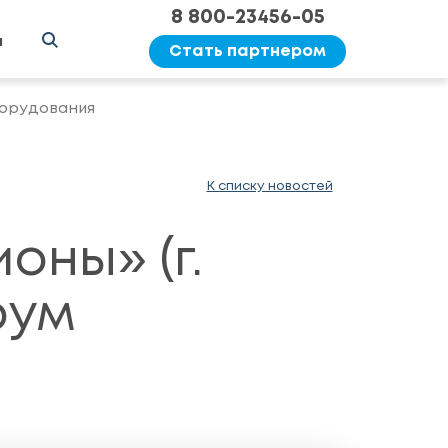
8 800-23456-05
ы
Стать партнером
борудования
К списку новостей
оны» (г.
рум