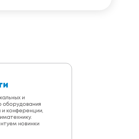
ти
кальных и
о оборудования
 и конференции,
иматехнику.
ентуем новинки