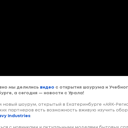
вно мы делились
видео
с открытия шоурума и Учебног
урге, а сегодня — новости с Урала!
 новый шоурум, открытый в Екатеринбурге «АЯК-Регион
ких партнеров есть возможность вживую изучить обо
avy Industries
:
ься с новинками и актуальными моделями бытовых спл