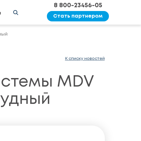
8 800-23456-05
ы
Стать партнером
ный
К списку новостей
истемы MDV
рудный