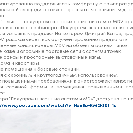
арантированно поддерживать комфортную температур
ольшой площади, а также справляться с влиянием до
в.
 больше о полупромышленных сплит-системах MDV пр
апись нашего вебинара «Полупромышленные сплит-си
ля успешных продаж». На котором Дмитрий Батов, про
, рассказывает, как аргументированно предлагать
енные кондиционеры MDV на объекты разных типов:
 кафе и огромные торговые сети с сотнями точек;
 офисы и просторные выставочные залы;
ома и квартиры;
 помещения и базовые станции;
 с сезонным и круглогодичным использованием;
с повышенными требованиями к энергоэффективности;
я сложной формы и помещения повышенными тре
сс.
ара "Полупромышленные системы MDV" доступна на н
://www.youtube.com/watch?v=HxeBu-KM2KI&t=1s