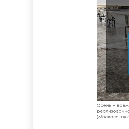
Осень – врем
реализованно
(Московская о