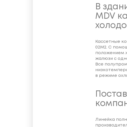
В здан
MDV ка
холодо
Кассетные к
02M2. С помо
положением ж
жалюзи с одн
Все полупро
низкотемпер
в режиме охл
Постав
компан
Линейка полн
производител