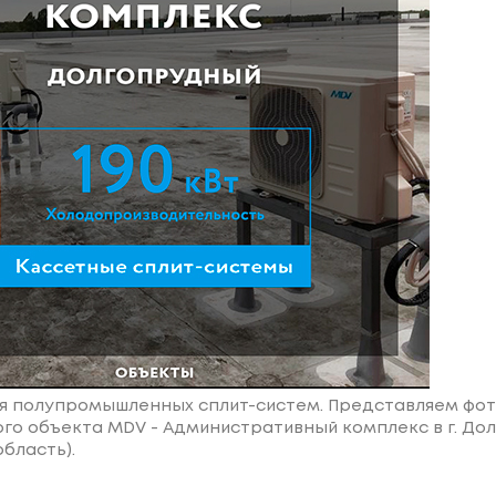
я полупромышленных сплит-систем. Представляем фот
го объекта MDV - Административный комплекс в г. До
бласть).