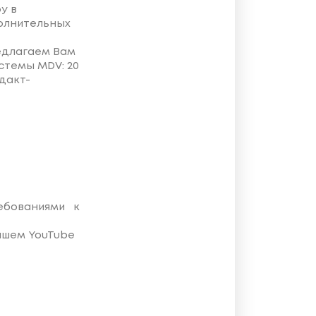
у в
полнительных
едлагаем Вам
стемы MDV: 20
дакт-
бованиями к
ашем YouTube