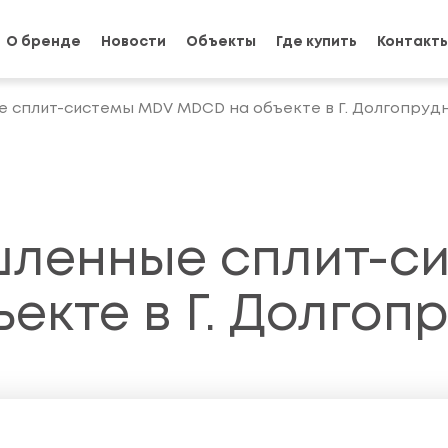
О бренде
Новости
Объекты
Где купить
Контакт
сплит-системы MDV MDCD на объекте в Г. Долгопруд
ленные сплит-с
екте в Г. Долгоп