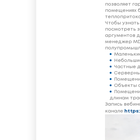
позволяет г
помещениях б
теплопритоко
Чтобы узнать
посмотреть з
аргументов д
менеджер MDV
полупромышл
Маленькие
Небольшие
Частные д
Серверные
Помещения
Объекты 
Помещени
длинам тра
Запись вебин
канале
https