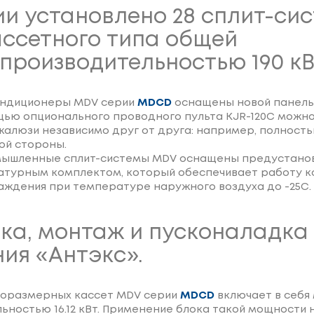
ии установлено 28 сплит-си
ссетного типа общей
производительностью 190 кВ
ондиционеры MDV серии
MDCD
оснащены новой панел
щью опционального проводного пульта KJR-120C можно
алюзи независимо друг от друга: например, полност
ой стороны.
мышленные сплит-системы MDV оснащены предустано
атурным комплектом, который обеспечивает работу 
аждения при температуре наружного воздуха до -25С.
ка, монтаж и пусконаладка
ия «Антэкс».
оразмерных кассет MDV серии
MDCD
включает в себя
ьностью 16.12 кВт. Применение блока такой мощности 