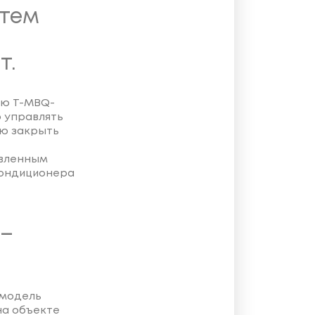
стем
т.
ью T-MBQ-
 управлять
ью закрыть
вленным
кондиционера
 –
 модель
на объекте