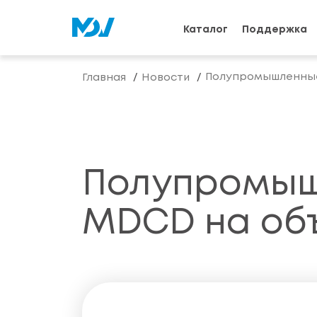
Каталог
Поддержка
Полупромышленные 
Главная
Новости
Полупромыш
MDCD на объ