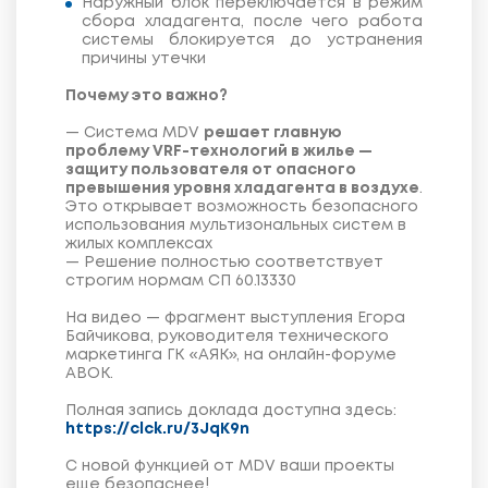
Наружный блок переключается в режим
сбора хладагента, после чего работа
системы блокируется до устранения
причины утечки
Почему это важно?
— Система MDV
решает главную
проблему VRF-технологий в жилье —
защиту пользователя от опасного
превышения уровня хладагента в воздухе
.
Это открывает возможность безопасного
использования мультизональных систем в
жилых комплексах
— Решение полностью соответствует
строгим нормам СП 60.13330
На видео — фрагмент выступления Егора
Байчикова, руководителя технического
маркетинга ГК «АЯК», на онлайн-форуме
АВОК.
Полная запись доклада доступна здесь:
https://clck.ru/3JqK9n
С новой функцией от MDV ваши проекты
еще безопаснее!