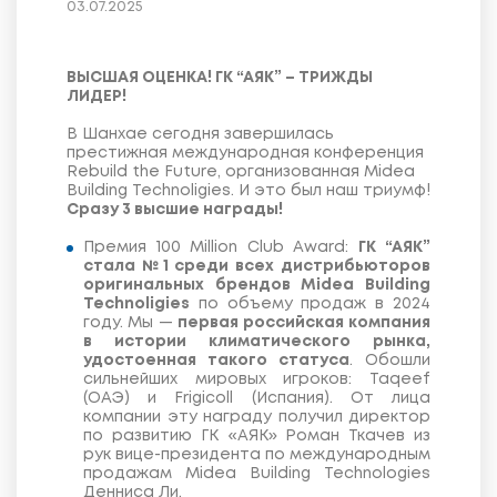
03.07.2025
ВЫСШАЯ ОЦЕНКА! ГК “АЯК” – ТРИЖДЫ
ЛИДЕР!
В Шанхае сегодня завершилась
престижная международная конференция
Rebuild the Future, организованная Midea
Building Technoligies. И это был наш триумф!
Сразу 3 высшие награды!
Премия 100 Million Club Award:
ГК “АЯК”
стала №1 среди всех дистрибьюторов
оригинальных брендов Midea Building
Technoligies
по объему продаж в 2024
году. Мы —
первая российская компания
в истории климатического рынка
,
удостоенная такого статуса
. Обошли
сильнейших мировых игроков: Taqeef
(ОАЭ) и Frigicoll (Испания). От лица
компании эту награду получил директор
по развитию ГК «АЯК» Роман Ткачев из
рук вице-президента по международным
продажам Midea Building Technologies
Денниса Ли.