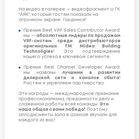
На видео в галерее — видеофрагмент о ГК
"АЯК", который гостям показали на
огромном экране. Гордимся!
Премия Best VRF Sales Contributor Award:
мы —
абсолютные лидеры по продажам
VRF-систем среди дистрибьюторов
оригинальных ТМ Midea Building
Technoligies
! Это подтверждение
нашего успеха в ключевом сегменте.
Премия Best Channel Developer Award:
мы названы
лучшими в развитии
дилерской сети и каналов сбыта
!
Растем и укрепляем партнерство.
Эти награды — международное признание
профессионализма, преданности делу и
слаженной работы всей команды.
Это
наша общая с вами победа!
Поэтому
аплодисменты зала в Шанхае звучали для
каждого из вас!