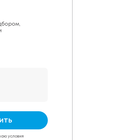
дбором,
и
ить
маю условия