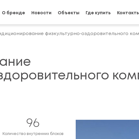
О бренде
Новости
Объекты
Где купить
Контакт
ндиционирование физкультурно‑оздоровительного ком
ание
здоровительного ком
96
Количество внутренних блоков