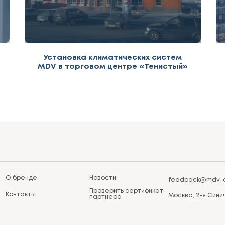
Установка климатических систем
MDV в торговом центре «Тенистый»
О бренде
Новости
feedback@mdv-a
Проверить сертификат
Контакты
Москва, 2-я Синич
партнера