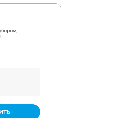
дбором,
и
ить