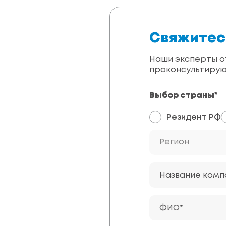
Свяжитес
Наши эксперты от
проконсультирую
Выбор страны*
Резидент РФ
Регион
Название комп
ФИО*