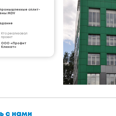
промышленные сплит-
емы MDV
здание
Кто реализовал
проект
ООО «Профит
Климат»
ь с нами