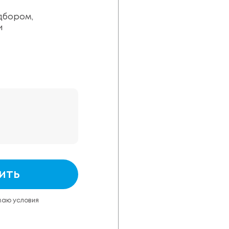
дбором,
и
ить
маю условия