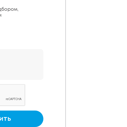
дбором,
и
ить