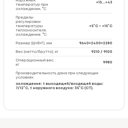
наружных
+15...+43
температур при
охлаждении, °C
Пределы
регулировки
температуры
+5°С ~ +15°С
теплоносителя,
охлаждение, °C
Размер (Ш×В×Г), мм
9640×2400×2280
Вес (нетто/брутто), кг
9210 / 9100
Операционный вес,
9980
кг
Производительность дана при следующих
условиях
охлаждение: t выходящей/входящей воды:
7/12°С, t наружного воздуха: 35°С (СТ).