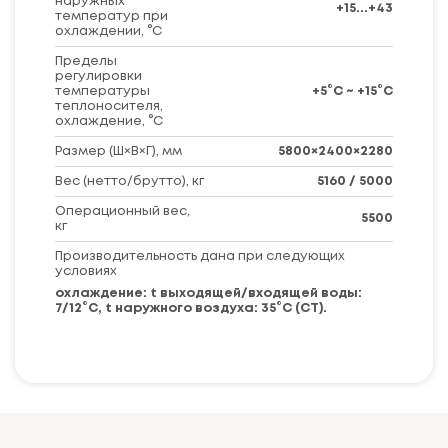
наружных
+15...+43
температур при
охлаждении, °C
Пределы
регулировки
температуры
+5°С ~ +15°С
теплоносителя,
охлаждение, °C
Размер (Ш×В×Г), мм
5800×2400×2280
Вес (нетто/брутто), кг
5160 / 5000
Операционный вес,
5500
кг
Производительность дана при следующих
условиях
охлаждение: t выходящей/входящей воды:
7/12°С, t наружного воздуха: 35°С (СТ).