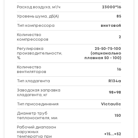
Расход воздуха, м³/ч
23000*16
Уровень шума, дБ(A)
85
Тип компрессора
винтовой
Количество
2
компрессоров
Регулировка
25-50-75-100
производительности,
(опционально
%
плавная 50 - 100)
Количество
16
вентиляторов
Тип хладагента
R134a
Заводская заправка
98+98
хладагента, кг
Тип присоединения
Victaulic
Диаметр труб
150
теплоносителя, мм
Рабочий диапазон
наружных
+15...+52
температур при