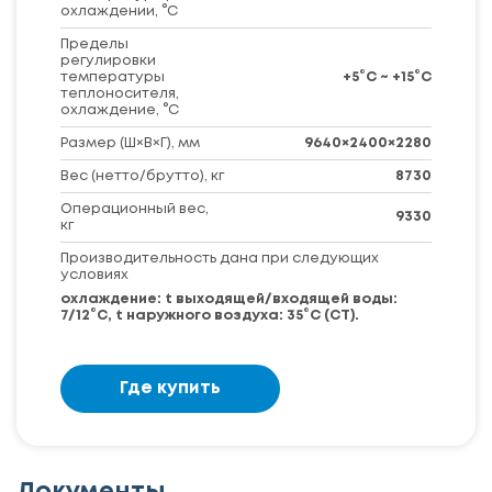
охлаждении, °C
Пределы
регулировки
температуры
+5°C ~ +15°C
теплоносителя,
охлаждение, °C
Размер (Ш×В×Г), мм
9640×2400×2280
Вес (нетто/брутто), кг
8730
Операционный вес,
9330
кг
Производительность дана при следующих
условиях
охлаждение: t выходящей/входящей воды:
7/12°С, t наружного воздуха: 35°С (СТ).
Где купить
Документы