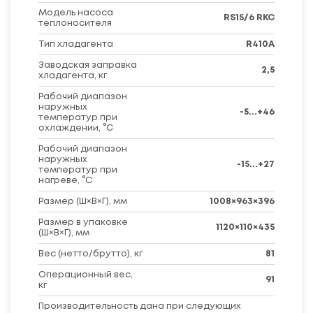
Модель насоса
RS15/6 RKC
теплоносителя
Тип хладагента
R410A
Заводская заправка
2,5
хладагента, кг
Рабочий диапазон
наружных
-5...+46
температур при
охлаждении, °C
Рабочий диапазон
наружных
-15...+27
температур при
нагреве, °C
Размер (Ш×В×Г), мм
1008×963×396
Размер в упаковке
1120×110×435
(Ш×В×Г), мм
Вес (нетто/брутто), кг
81
Операционный вес,
91
кг
Производительность дана при следующих