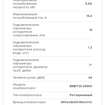
Максимальная
потребляемая
3,00
мощность, кВт
Максимальный
15,6
потребляемый ток, А
Гидравлические
параметры
15
испарителя:
сопротивление, кПа
Гидравлические
параметры
1.2
испарителя: расход
воды, м³/ч
Гидравлические
параметры
1"
испарителя: диаметр
труб, дюйм
Уровень шума, дБ(A)
66
Модель
SNB172FJGMC
компрессора
Тип компрессора
Ротационный
Бренд компрессора
Mitsubishi Electric