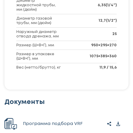
Диаметр
жидкостной трубы,
6,35(1/4")
мм (дюйм)
Диаметр газовой
12,7(1/2")
трубы, мм (дюйм)
Наружный диаметр
25
отвода дренажа, мм
Размер (Ш×В×Г), мм
950×295×270
Размер в упаковке
1075×385×360
(Ш×В×Г), мм
Вес (нетто/брутто), кг
11,9 / 15,6
Документы
Программа подбора VRF