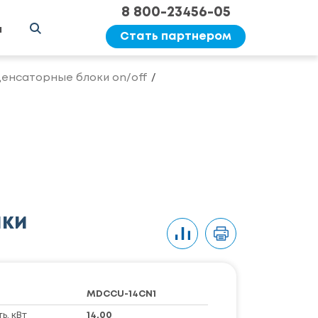
8 800-23456-05
ы
Стать партнером
енсаторные блоки on/off
ики
MDCCU-14CN1
, кВт
14,00