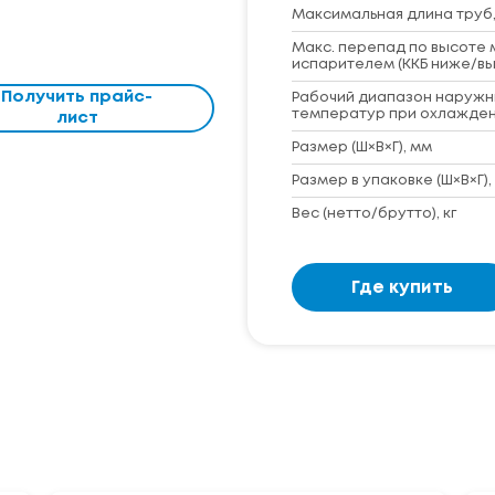
Максимальная длина труб,
Макс. перепад по высоте 
испарителем (ККБ ниже/вы
Получить прайс-
Рабочий диапазон наружн
температур при охлажден
лист
Размер (Ш×В×Г), мм
Размер в упаковке (Ш×В×Г),
Вес (нетто/брутто), кг
Где купить