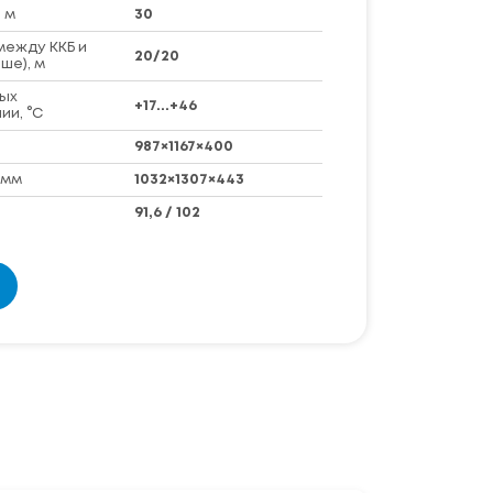
 м
30
между ККБ и
20/20
ше), м
ых
+17...+46
ии, °C
987×1167×400
 мм
1032×1307×443
91,6 / 102