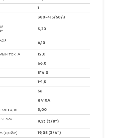
1
380-415/50/3
ая
5,20
Вт
мая
6,10
ый ток, А
12,0
66,0
5*4,0
1*1,5
56
R410A
ента, кг
3,00
ы, мм
9,53 (3/8")
м (дюйм)
19,05 (3/4")