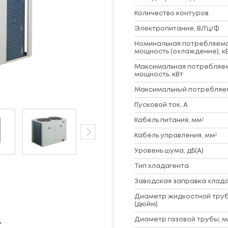
Количество контуров
Электропитание, В/Гц/Ф
Номинальная потребляем
мощность (охлаждение), к
Максимальная потребляе
мощность, кВт
Максимальный потребляем
Пусковой ток, А
Кабель питания, мм²
Кабель управления, мм²
Уровень шума, дБ(A)
Тип хладагента
Заводская заправка хладаг
Диаметр жидкостной труб
(дюйм)
Диаметр газовой трубы, м
д