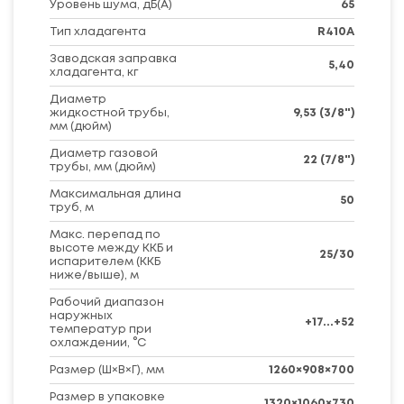
Уровень шума, дБ(A)
65
Тип хладагента
R410A
Заводская заправка
5,40
хладагента, кг
Диаметр
жидкостной трубы,
9,53 (3/8")
мм (дюйм)
Диаметр газовой
22 (7/8")
трубы, мм (дюйм)
Максимальная длина
50
труб, м
Макс. перепад по
высоте между ККБ и
25/30
испарителем (ККБ
ниже/выше), м
Рабочий диапазон
наружных
+17...+52
температур при
охлаждении, °C
Размер (Ш×В×Г), мм
1260×908×700
Размер в упаковке
1320×1060×730