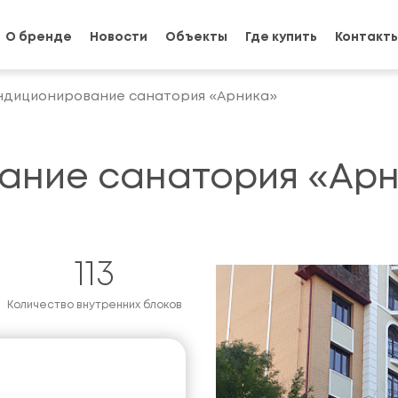
О бренде
Новости
Объекты
Где купить
Контакт
ндиционирование санатория «Арника»
ание санатория «Арн
113
Количество внутренних блоков