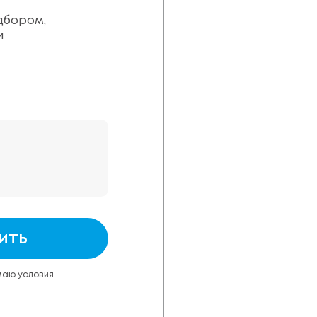
дбором,
и
ить
маю условия