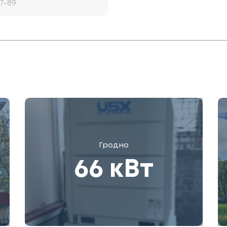
Гродно
66 кВт